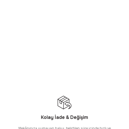
Kolay İade & Değişim
Mekânınıza uymayan halıyı, belirtilen süre içinde hızlı ve