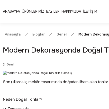
Ücretsiz Kargo | Kolay İade & Değişim
Güvenli Alışveriş 
ANASAYFA
ÜRÜNLERİMİZ
BAYİLER
HAKKIMIZDA
İLETİŞİM
Anasayfa
Bloglar
Genel
Modern Dekorasyo
Modern Dekorasyonda Doğal Ton
Genel
Son yıllarda iç mekân tasarımında doğadan ilham alan tonlar 
Neden Doğal Tonlar?
✔️ Zamansızdır