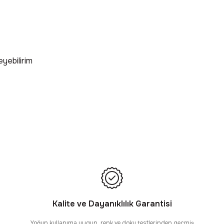
yebilirim
Kalite ve Dayanıklılık Garantisi
Yoğun kullanıma uygun, renk ve doku testlerinden geçmiş