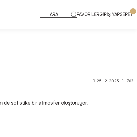
FAVORİLER
GİRİŞ YAP
SEPET
25-12-2025
17:13
m de sofistike bir atmosfer oluşturuyor.