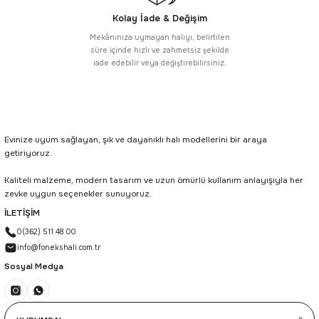
Kolay İade & Değişim
Mekânınıza uymayan halıyı, belirtilen
süre içinde hızlı ve zahmetsiz şekilde
iade edebilir veya değiştirebilirsiniz.
Evinize uyum sağlayan, şık ve dayanıklı halı modellerini bir araya
getiriyoruz.
Kaliteli malzeme, modern tasarım ve uzun ömürlü kullanım anlayışıyla her
zevke uygun seçenekler sunuyoruz.
İLETİŞİM
0(362) 511 48 00
info@fonekshali.com.tr
Sosyal Medya