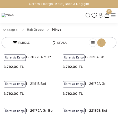
Ücretsiz Kargo | Kolay İade & Değişim
0
Anasayfa
Halı Grubu
Minval
FİLTRELE
SIRALA
Foneks Minval - 28278A Multi
Foneks Minval - 21191A Gri
Ücretsiz Kargo
Ücretsiz Kargo
3.792,00 TL
3.792,00 TL
Foneks Minval - 21191B Bej
Foneks Minval - 26172A Gri
Ücretsiz Kargo
Ücretsiz Kargo
Krem
3.792,00 TL
3.792,00 TL
Foneks Minval - 26172A Gri Bej
Foneks Minval - 22185B Bej
Ücretsiz Kargo
Ücretsiz Kargo
Krem