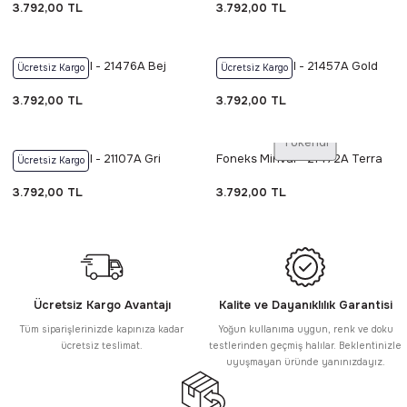
3.792,00 TL
3.792,00 TL
Foneks Minval - 21476A Bej
Foneks Minval - 21457A Gold
Ücretsiz Kargo
Ücretsiz Kargo
Krem
Gri
3.792,00 TL
3.792,00 TL
Tükendi
Foneks Minval - 21107A Gri
Foneks Minval - 21472A Terra
Ücretsiz Kargo
Gri
3.792,00 TL
3.792,00 TL
Ücretsiz Kargo Avantajı
Kalite ve Dayanıklılık Garantisi
Tüm siparişlerinizde kapınıza kadar
Yoğun kullanıma uygun, renk ve doku
ücretsiz teslimat.
testlerinden geçmiş halılar. Beklentinizle
uyuşmayan üründe yanınızdayız.