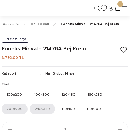
Ücretsiz Kargo | Kolay İade & Değişim
Güvenli Alışveriş Deneyimi
Kalite ve Dayanıklılık Garantisi
Anasayfa
Halı Grubu
Foneks Minval - 21476A Bej Krem
Ücretsiz Kargo
Foneks Minval - 21476A Bej Krem
3.792,00 TL
Kategori
Halı Grubu
,
Minval
Ebat
100x200
100x300
120x180
160x230
200x290
240x340
80x150
80x300