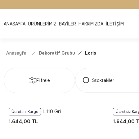
ANASAYFA
ÜRÜNLERİMİZ
BAYİLER
HAKKIMIZDA
İLETİŞİM
Anasayfa
Dekoratif Grubu
Loris
Filtrele
Stoktakiler
Foneks Loris - L110 Gri
Foneks Lori
Ücretsiz Kargo
Ücretsiz Kar
1.644,00 TL
1.644,00 