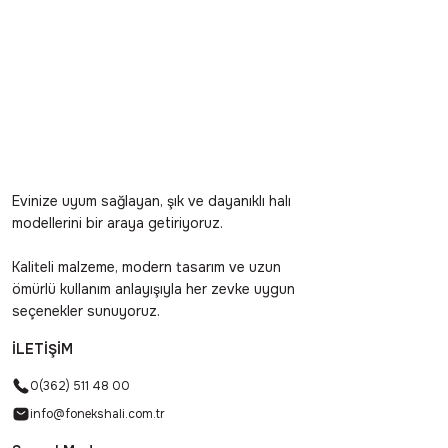
Evinize uyum sağlayan, şık ve dayanıklı halı
modellerini bir araya getiriyoruz.
Kaliteli malzeme, modern tasarım ve uzun
ömürlü kullanım anlayışıyla her zevke uygun
seçenekler sunuyoruz.
İLETİŞİM
0(362) 511 48 00
info@fonekshali.com.tr