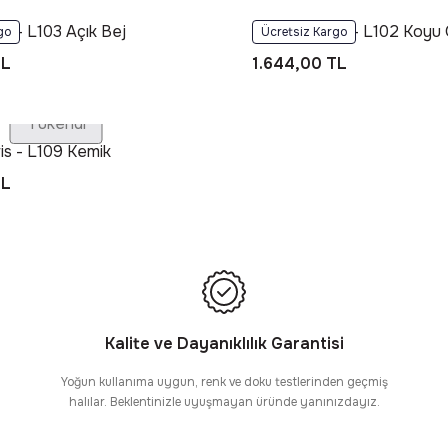
s - L103 Açık Bej
Foneks Loris - L102 Koyu 
go
Ücretsiz Kargo
TL
1.644,00 TL
Tükendi
is - L109 Kemik
TL
Kalite ve Dayanıklılık Garantisi
Yoğun kullanıma uygun, renk ve doku testlerinden geçmiş
halılar. Beklentinizle uyuşmayan üründe yanınızdayız.