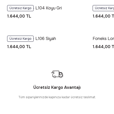
Foneks Loris - L104 Koyu Gri
Foneks Lori
Ücretsiz Kargo
Ücretsiz Kar
1.644,00 TL
1.644,00 
Foneks Loris - L106 Siyah
Foneks Lor
Ücretsiz Kargo
1.644,00 TL
1.644,00 
Ücretsiz Kargo Avantajı
Tüm siparişlerinizde kapınıza kadar ücretsiz teslimat.