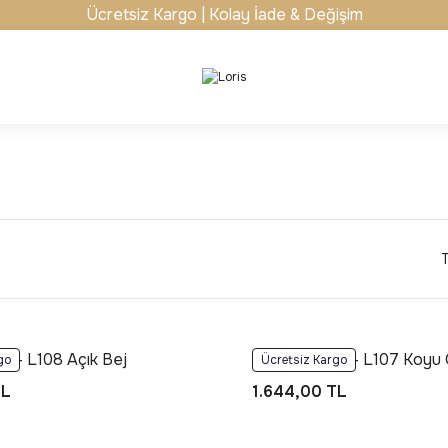
Ücretsiz Kargo | Kolay İade & Değişim
s - L108 Açık Bej
Foneks Loris - L107 Koyu 
go
Ücretsiz Kargo
TL
1.644,00 TL