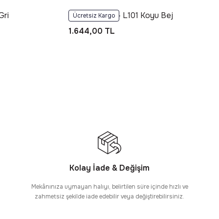
Gri
Foneks Loris - L101 Koyu Bej
Ücretsiz Kargo
1.644,00 TL
Kolay İade & Değişim
Mekânınıza uymayan halıyı, belirtilen süre içinde hızlı ve
zahmetsiz şekilde iade edebilir veya değiştirebilirsiniz.