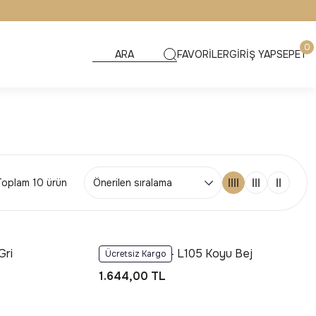
0
FAVORİLER
GİRİŞ YAP
SEPET
Toplam 10 ürün
Gri
Foneks Loris - L105 Koyu Bej
Ücretsiz Kargo
1.644,00 TL