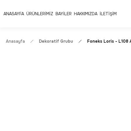
Ücretsiz Kargo | Kolay İade & Değişim
Güvenli Alışveriş 
ANASAYFA
ÜRÜNLERİMİZ
BAYİLER
HAKKIMIZDA
İLETİŞİM
Anasayfa
Dekoratif Grubu
Foneks Loris - L108 