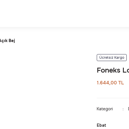
Deneyimi
Kalite ve Dayanıklılık Garantisi
Açık Bej
Ücretsiz Kargo
Foneks Lo
1.644,00 TL
Kategori
Ebat