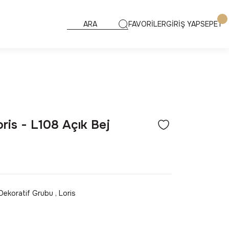
FAVORİLER
GİRİŞ YAP
SEPET
ris - L108 Açık Bej
Dekoratif Grubu
,
Loris