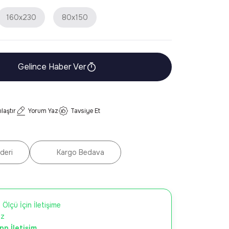
160x230
80x150
Gelince Haber Ver
ılaştır
Yorum Yaz
Tavsiye Et
deri
Kargo Bedava
 Ölçü İçin İletişime
iz
p İletişim