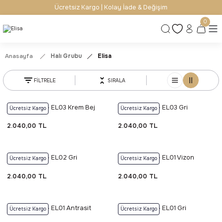
Ücretsiz Kargo | Kolay İade & Değişim
0
Anasayfa
Halı Grubu
Elisa
FİLTRELE
SIRALA
Foneks Elisa - EL03 Krem Bej
Foneks Elisa - EL03 Gri
Ücretsiz Kargo
Ücretsiz Kargo
2.040,00 TL
2.040,00 TL
Foneks Elisa - EL02 Gri
Foneks Elisa - EL01 Vizon
Ücretsiz Kargo
Ücretsiz Kargo
2.040,00 TL
2.040,00 TL
Foneks Elisa - EL01 Antrasit
Foneks Elisa - EL01 Gri
Ücretsiz Kargo
Ücretsiz Kargo