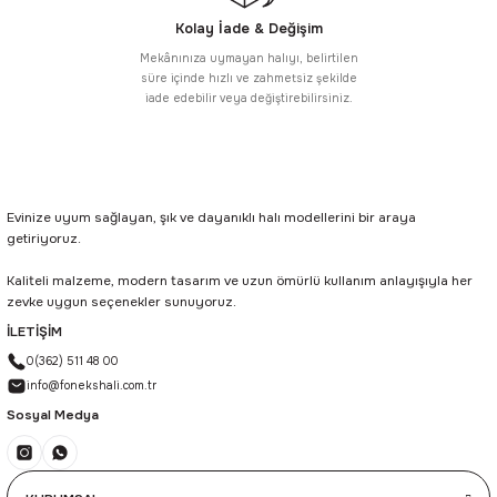
Kolay İade & Değişim
Mekânınıza uymayan halıyı, belirtilen
süre içinde hızlı ve zahmetsiz şekilde
iade edebilir veya değiştirebilirsiniz.
Evinize uyum sağlayan, şık ve dayanıklı halı modellerini bir araya
getiriyoruz.
Kaliteli malzeme, modern tasarım ve uzun ömürlü kullanım anlayışıyla her
zevke uygun seçenekler sunuyoruz.
İLETİŞİM
0(362) 511 48 00
info@fonekshali.com.tr
Sosyal Medya