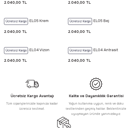
2.040,00 TL
2.040,00 TL
Foneks Elisa - EL05 Krem
Foneks Elisa - EL05 Bej
Ücretsiz Kargo
Ücretsiz Kargo
2.040,00 TL
2.040,00 TL
Foneks Elisa - EL04 Vizon
Foneks Elisa - EL04 Antrasit
Ücretsiz Kargo
Ücretsiz Kargo
2.040,00 TL
2.040,00 TL
Ücretsiz Kargo Avantajı
Kalite ve Dayanıklılık Garantisi
Tüm siparişlerinizde kapınıza kadar
Yoğun kullanıma uygun, renk ve doku
ücretsiz teslimat.
testlerinden geçmiş halılar. Beklentinizle
uyuşmayan üründe yanınızdayız.