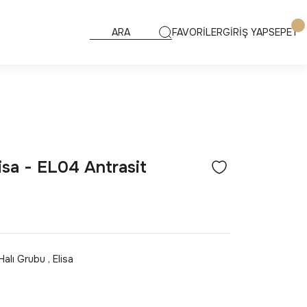
FAVORİLER
GİRİŞ YAP
SEPET
isa - EL04 Antrasit
Halı Grubu
,
Elisa