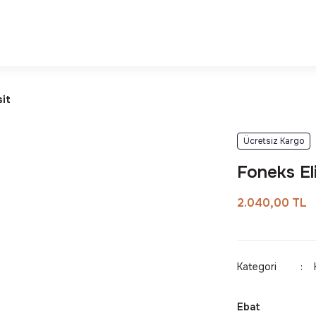
Deneyimi
Kalite ve Dayanıklılık Garantisi
sit
Ücretsiz Kargo
Foneks El
2.040,00 TL
Kategori
Ebat