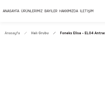
Ücretsiz Kargo | Kolay İade & Değişim
Güvenli Alışveriş 
ANASAYFA
ÜRÜNLERİMİZ
BAYİLER
HAKKIMIZDA
İLETİŞİM
Anasayfa
Halı Grubu
Foneks Elisa - EL04 Antra