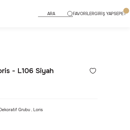
FAVORİLER
GİRİŞ YAP
SEPET
ris - L106 Siyah
Dekoratif Grubu
,
Loris