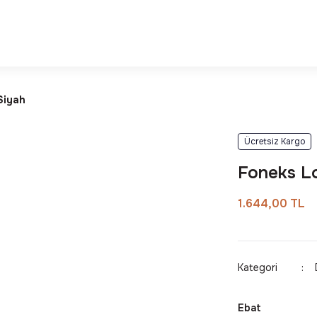
Deneyimi
Kalite ve Dayanıklılık Garantisi
Siyah
Ücretsiz Kargo
Foneks Lo
1.644,00 TL
Kategori
Ebat