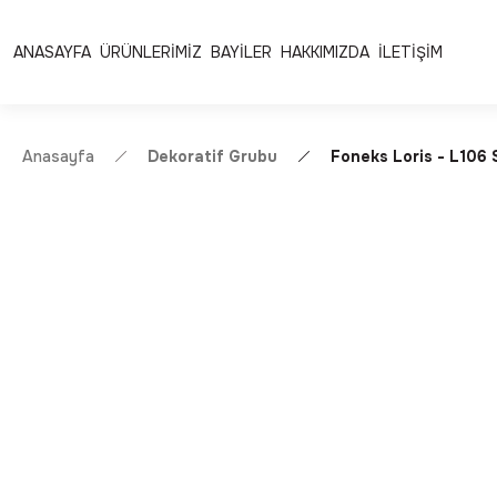
Ücretsiz Kargo | Kolay İade & Değişim
Güvenli Alışveriş 
ANASAYFA
ÜRÜNLERİMİZ
BAYİLER
HAKKIMIZDA
İLETİŞİM
Anasayfa
Dekoratif Grubu
Foneks Loris - L106 