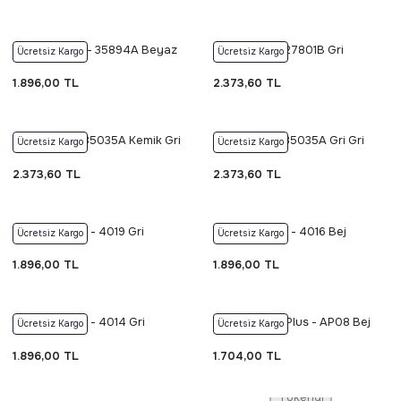
Foneks Glow - 35894A Beyaz
Foneks Elit - 27801B Gri
Ücretsiz Kargo
Ücretsiz Kargo
1.896,00 TL
2.373,60 TL
Foneks Elit - 35035A Kemik Gri
Foneks Elit - 35035A Gri Gri
Ücretsiz Kargo
Ücretsiz Kargo
2.373,60 TL
2.373,60 TL
Foneks İpeksi - 4019 Gri
Foneks İpeksi - 4016 Bej
Ücretsiz Kargo
Ücretsiz Kargo
1.896,00 TL
1.896,00 TL
Foneks İpeksi - 4014 Gri
Foneks Arya Plus - AP08 Bej
Ücretsiz Kargo
Ücretsiz Kargo
1.896,00 TL
1.704,00 TL
Tükendi