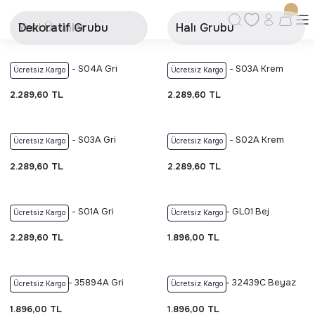
Ücretsiz Kargo | Kolay İade & Değişim
Güvenli Alışveriş Deneyimi
Yeni Ürünler
Dekoratif Grubu
Halı Grubu
Kalite ve Dayanıklılık Garantisi
Foneks Sahra - S04A Gri
Foneks Sahra - S03A Krem
Ücretsiz Kargo
Ücretsiz Kargo
2.289,60 TL
2.289,60 TL
Foneks Sahra - S03A Gri
Foneks Sahra - S02A Krem
Ücretsiz Kargo
Ücretsiz Kargo
2.289,60 TL
2.289,60 TL
Foneks Sahra - S01A Gri
Foneks Glow - GL01 Bej
Ücretsiz Kargo
Ücretsiz Kargo
2.289,60 TL
1.896,00 TL
Foneks Glow - 35894A Gri
Foneks Glow - 32439C Beyaz
Ücretsiz Kargo
Ücretsiz Kargo
Gri
1.896,00 TL
1.896,00 TL