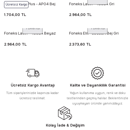
Foneks Arya Plus - AP04 Bej
Foneks Lavin - 4568A Gri
Ücretsiz Kargo
1.704,00 TL
2.964,00 TL
Tükendi
Tükendi
Foneks Lavin - 4568A Beyaz
Foneks Elit - 35035A Bej Gri
2.964,00 TL
2.373,60 TL
Ücretsiz Kargo Avantajı
Kalite ve Dayanıklılık Garantisi
Tüm siparişlerinizde kapınıza kadar
Yoğun kullanıma uygun, renk ve doku
ücretsiz teslimat.
testlerinden geçmiş halılar. Beklentinizle
uyuşmayan üründe yanınızdayız.
Kolay İade & Değişim