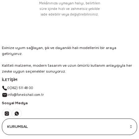
Mekânınıza uymayan halıyı, belirtilen
süre içinde hızlı ve zahmetsiz şekilde
iade edebilir veya değiştirebilirsiniz.
Evinize uyum sağlayan, şık ve dayanıklı halı modellerini bir araya
getiriyoruz.
Kaliteli malzeme, modern tasarım ve uzun ömürlü kullanım anlayışıyla her
zevke uygun seçenekler sunuyoruz.
İLETİŞİM
0(362) 511 48 00
info@fonekshali.com.tr
Sosyal Medya
KURUMSAL