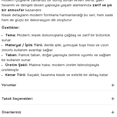
Modern çizgilerle zamansız bir duruş sunan Arven Serisi, yalın
tasarımı ve dengeli desen yapısıyla yaşam alanlarınıza
zarif ve şık
bir atmosfer
kazandırır.
Klasik detayların modern formlarla harmanlandığı bu seri, hem sade
hem de güçlü bir dekorasyon dili oluşturur.
Özellikler:
Tema:
Modern, klasik dokunuşlarla çağdaş ve zarif bir bütünlük
sunar.
Materyal / İplik Türü:
Akrilik iplik, yumuşak tuşe hissi ve uzun
ömürlü kullanım avantajı sağlar.
Taban:
Pamuk taban, doğal yapısıyla zemine uyumlu ve sağlam
bir kullanım sunar.
Üretim Şekli:
Makine halısı, modern üretim teknolojisiyle
üretilmiştir.
Kenar Türü:
Saçaklı, tasarıma klasik ve estetik bir detay katar.
Yorumlar
Taksit Seçenekleri
Önerileriniz