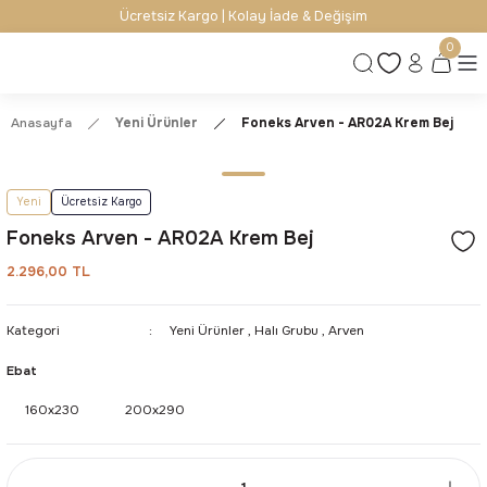
Ücretsiz Kargo | Kolay İade & Değişim
0
Anasayfa
Yeni Ürünler
Foneks Arven - AR02A Krem Bej
Yeni
Ücretsiz Kargo
Foneks Arven - AR02A Krem Bej
2.296,00 TL
Kategori
Yeni Ürünler
,
Halı Grubu
,
Arven
Ebat
160x230
200x290