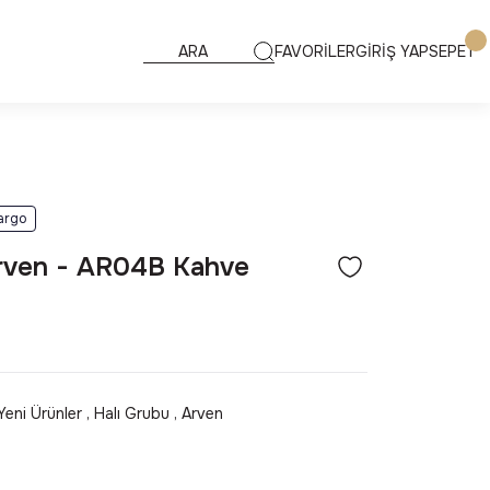
FAVORİLER
GİRİŞ YAP
SEPET
argo
rven - AR04B Kahve
Yeni Ürünler
,
Halı Grubu
,
Arven