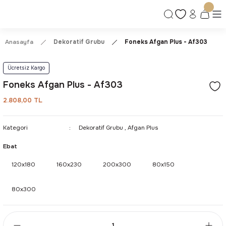
Ücretsiz Kargo | Kolay İade & Değişim
Güvenli Alışveriş Deneyimi
Kalite ve Dayanıklılık Garantisi
Anasayfa
Dekoratif Grubu
Foneks Afgan Plus - Af303
Ücretsiz Kargo
Foneks Afgan Plus - Af303
2.808,00 TL
Kategori
Dekoratif Grubu
,
Afgan Plus
Ebat
120x180
160x230
200x300
80x150
80x300