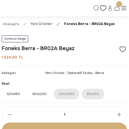
Ücretsiz Kargo | Kolay İade & Değişim
Güvenli Alışveriş Deneyimi
Kalite ve Dayanıklılık Garantisi
Anasayfa
Yeni Ürünler
Foneks Berra - BR02A Beyaz
Ücretsiz Kargo
Foneks Berra - BR02A Beyaz
1.524,00 TL
Kategori
Yeni Ürünler
,
Dekoratif Grubu
,
Berra
Ebat
120x180
160x230
200x290
80x150