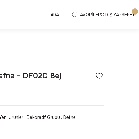
FAVORİLER
GİRİŞ YAP
SEPET
efne - DF02D Bej
Yeni Ürünler
,
Dekoratif Grubu
,
Defne