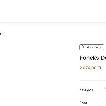
Deneyimi
Kalite ve Dayanıklılık Garantisi
ej
Ücretsiz Kargo
Foneks D
2.076,00 TL
Kategori
Ebat