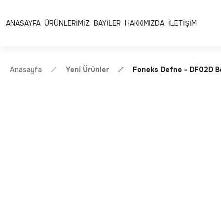
Ücretsiz Kargo | Kolay İade & Değişim
Güvenli Alışveriş 
ANASAYFA
ÜRÜNLERİMİZ
BAYİLER
HAKKIMIZDA
İLETİŞİM
Anasayfa
Yeni Ürünler
Foneks Defne - DF02D B