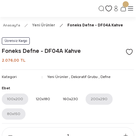
Ücretsiz Kargo | Kolay İade & Değişim
Güvenli Alışveriş Deneyimi
Kalite ve Dayanıklılık Garantisi
Anasayfa
Yeni Ürünler
Foneks Defne - DF04A Kahve
Ücretsiz Kargo
Foneks Defne - DF04A Kahve
2.076,00 TL
Kategori
Yeni Ürünler
,
Dekoratif Grubu
,
Defne
Ebat
100x200
120x180
160x230
200x290
80x150