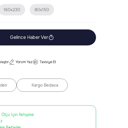
160x230
80x150
Gelince Haber Ver
ılaştır
Yorum Yaz
Tavsiye Et
deri
Kargo Bedava
 Ölçü İçin İletişime
iz
p İletişim