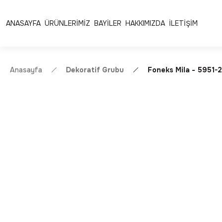
Ücretsiz Kargo | Kolay İade & Değişim
Güvenli Alışveriş 
ANASAYFA
ÜRÜNLERİMİZ
BAYİLER
HAKKIMIZDA
İLETİŞİM
Anasayfa
Dekoratif Grubu
Foneks Mila - 5951-2