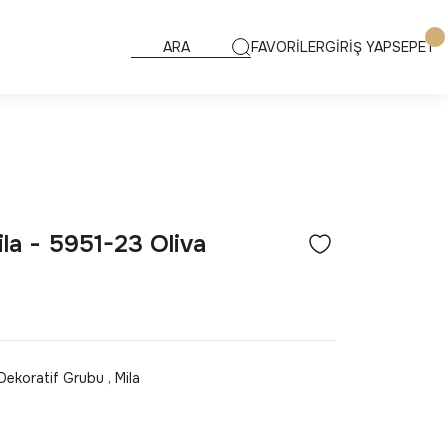
FAVORİLER
GİRİŞ YAP
SEPET
la - 5951-23 Oliva
Dekoratif Grubu
,
Mila