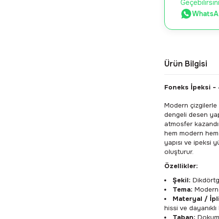
Geçebilirsin
WhatsAp
Ürün Bilgisi
Foneks İpeksi -
Modern çizgilerle
dengeli desen yap
atmosfer kazandır
hem modern hem d
yapısı ve ipeksi y
oluşturur.
Özellikler:
Şekil:
Dikdörtg
Tema:
Modern v
Materyal / İpl
hissi ve dayanıklı
Taban:
Dokuma