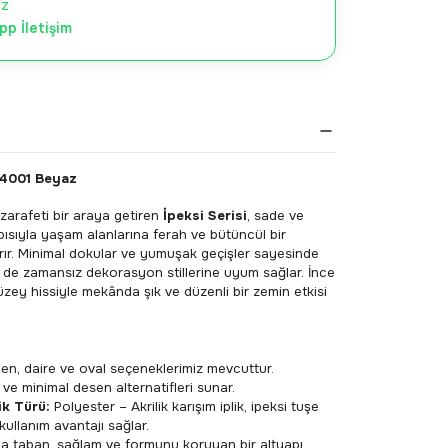
iz
p İletişim
 4001 Beyaz
 zarafeti bir araya getiren
İpeksi Serisi
, sade ve
ısıyla yaşam alanlarına ferah ve bütüncül bir
ır. Minimal dokular ve yumuşak geçişler sayesinde
e zamansız dekorasyon stillerine uyum sağlar. İnce
üzey hissiyle mekânda şık ve düzenli bir zemin etkisi
en, daire ve oval seçeneklerimiz mevcuttur.
e minimal desen alternatifleri sunar.
ik Türü:
Polyester – Akrilik karışım iplik, ipeksi tuşe
 kullanım avantajı sağlar.
 taban, sağlam ve formunu koruyan bir altyapı