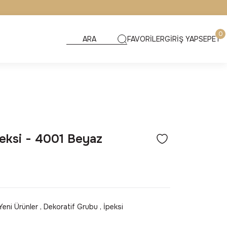
0
FAVORİLER
GİRİŞ YAP
SEPET
eksi - 4001 Beyaz
Yeni Ürünler
,
Dekoratif Grubu
,
İpeksi