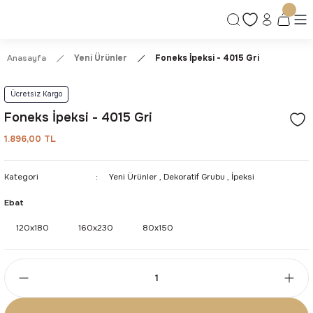
Ücretsiz Kargo | Kolay İade & Değişim
Güvenli Alışveriş Deneyimi
Kalite ve Dayanıklılık Garantisi
Anasayfa
Yeni Ürünler
Foneks İpeksi - 4015 Gri
Ücretsiz Kargo
Foneks İpeksi - 4015 Gri
1.896,00 TL
Kategori
Yeni Ürünler
,
Dekoratif Grubu
,
İpeksi
Ebat
120x180
160x230
80x150