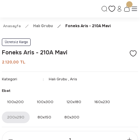
Ücretsiz Kargo | Kolay İade & Değişim
Güvenli Alışveriş Deneyimi
Kalite ve Dayanıklılık Garantisi
Anasayfa
Halı Grubu
Foneks Aris - 210A Mavi
Ücretsiz Kargo
Foneks Aris - 210A Mavi
2.120,00 TL
Kategori
Halı Grubu
,
Aris
Ebat
100x200
100x300
120x180
160x230
200x290
80x150
80x300