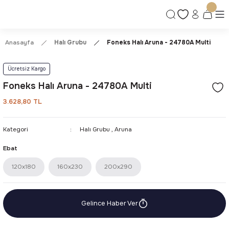
Ücretsiz Kargo | Kolay İade & Değişim
Güvenli Alışveriş Deneyimi
Kalite ve Dayanıklılık Garantisi
Anasayfa
Halı Grubu
Foneks Halı Aruna - 24780A Multi
Ücretsiz Kargo
Foneks Halı Aruna - 24780A Multi
3.628,80 TL
Kategori
Halı Grubu
,
Aruna
Ebat
120x180
160x230
200x290
Gelince Haber Ver