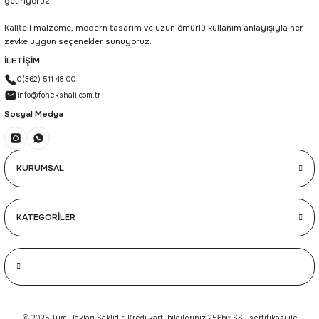
getiriyoruz.
Kaliteli malzeme, modern tasarım ve uzun ömürlü kullanım anlayışıyla her
zevke uygun seçenekler sunuyoruz.
İLETİŞİM
0(362) 511 48 00
info@fonekshali.com.tr
Sosyal Medya
KURUMSAL
KATEGORİLER
© 2025 Tüm Hakları Saklıdır. Kredi kartı bilgileriniz 256bit SSL sertifikası ile