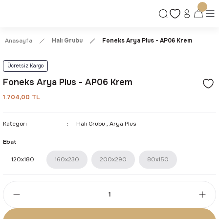
Ücretsiz Kargo | Kolay İade & Değişim
Güvenli Alışveriş Deneyimi
Kalite ve Dayanıklılık Garantisi
Anasayfa
Halı Grubu
Foneks Arya Plus - AP06 Krem
Ücretsiz Kargo
Foneks Arya Plus - AP06 Krem
1.704,00 TL
Kategori
Halı Grubu
,
Arya Plus
Ebat
120x180
160x230
200x290
80x150