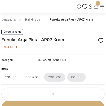
Ücretsiz Kargo | Kolay İade & Değişim
Güvenli Alışveriş Deneyimi
Kalite ve Dayanıklılık Garantisi
Anasayfa
Halı Grubu
Foneks Arya Plus - AP07 Krem
Ücretsiz Kargo
Foneks Arya Plus - AP07 Krem
1.704,00 TL
Kategori
Halı Grubu
,
Arya Plus
Ebat
120x180
160x230
200x290
80x150