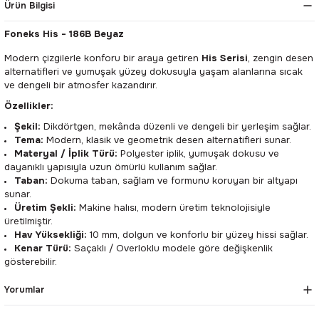
Ürün Bilgisi
Foneks His -
186B Beyaz
Modern çizgilerle konforu bir araya getiren
His Serisi
, zengin desen
alternatifleri ve yumuşak yüzey dokusuyla yaşam alanlarına sıcak
ve dengeli bir atmosfer kazandırır.
Özellikler:
Şekil:
Dikdörtgen, mekânda düzenli ve dengeli bir yerleşim sağlar.
Tema:
Modern, klasik ve geometrik desen alternatifleri sunar.
Materyal / İplik Türü:
Polyester iplik, yumuşak dokusu ve
dayanıklı yapısıyla uzun ömürlü kullanım sağlar.
Taban:
Dokuma taban, sağlam ve formunu koruyan bir altyapı
sunar.
Üretim Şekli:
Makine halısı, modern üretim teknolojisiyle
üretilmiştir.
Hav Yüksekliği:
10 mm, dolgun ve konforlu bir yüzey hissi sağlar.
Kenar Türü:
Saçaklı / Overloklu modele göre değişkenlik
gösterebilir.
Yorumlar