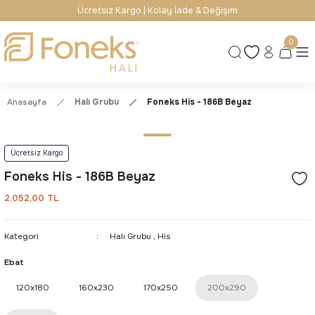
Ücretsiz Kargo | Kolay İade & Değişim
0
Anasayfa
Halı Grubu
Foneks His - 186B Beyaz
Ücretsiz Kargo
Foneks His - 186B Beyaz
2.052,00 TL
Kategori
Halı Grubu
,
His
Ebat
120x180
160x230
170x250
200x290