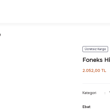
Deneyimi
Kalite ve Dayanıklılık Garantisi
z
Ücretsiz Kargo
Foneks Hi
2.052,00 TL
Kategori
Ebat