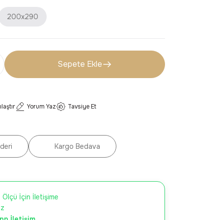
200x290
Sepete Ekle
ılaştır
Yorum Yaz
Tavsiye Et
deri
Kargo Bedava
 Ölçü İçin İletişime
iz
p İletişim