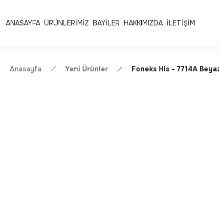
Ücretsiz Kargo | Kolay İade & Değişim
Güvenli Alışveriş 
ANASAYFA
ÜRÜNLERİMİZ
BAYİLER
HAKKIMIZDA
İLETİŞİM
Anasayfa
Yeni Ürünler
Foneks His - 7714A Beya