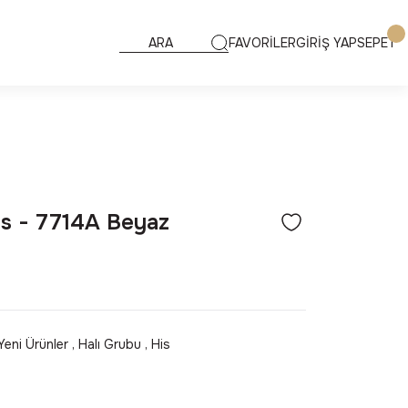
FAVORİLER
GİRİŞ YAP
SEPET
s - 7714A Beyaz
Yeni Ürünler
,
Halı Grubu
,
His