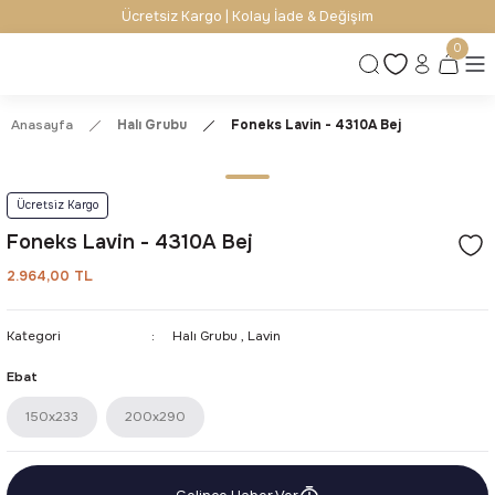
Ücretsiz Kargo | Kolay İade & Değişim
0
Anasayfa
Halı Grubu
Foneks Lavin - 4310A Bej
Ücretsiz Kargo
Foneks Lavin - 4310A Bej
2.964,00 TL
Kategori
Halı Grubu
,
Lavin
Ebat
150x233
200x290