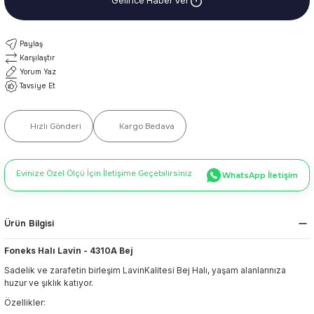
Gelince Haber Ver
Paylaş
Karşılaştır
Yorum Yaz
Tavsiye Et
Hızlı Gönderi
Kargo Bedava
Evinize Özel Ölçü İçin İletişime Geçebilirsiniz
WhatsApp İletişim
Ürün Bilgisi
Foneks Halı Lavin
- 4310A Bej
Sadelik ve zarafetin birleşim LavinKalitesi Bej Halı, yaşam alanlarınıza
huzur ve şıklık katıyor.
Özellikler: