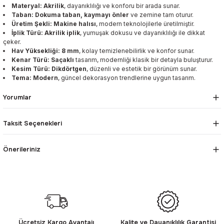
Materyal: Akrilik
, dayanıklılığı ve konforu bir arada sunar.
Taban: Dokuma taban, kaymayı önler
ve zemine tam oturur.
Üretim Şekli: Makine halısı
, modern teknolojilerle üretilmiştir.
İplik Türü: Akrilik iplik
, yumuşak dokusu ve dayanıklılığı ile dikkat
çeker.
Hav Yüksekliği: 8 mm
, kolay temizlenebilirlik ve konfor sunar.
Kenar Türü: Saçaklı
tasarım, modernliği klasik bir detayla buluşturur.
Kesim Türü: Dikdörtgen
, düzenli ve estetik bir görünüm sunar.
Tema: Modern
, güncel dekorasyon trendlerine uygun tasarım.
Yorumlar
Taksit Seçenekleri
Önerileriniz
Ücretsiz Kargo Avantajı
Kalite ve Dayanıklılık Garantisi