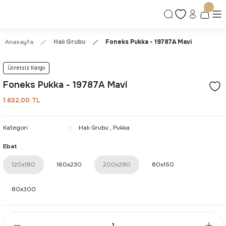
Ücretsiz Kargo | Kolay İade & Değişim
Güvenli Alışveriş Deneyimi
Kalite ve Dayanıklılık Garantisi
Anasayfa
Halı Grubu
Foneks Pukka - 19787A Mavi
Ücretsiz Kargo
Foneks Pukka - 19787A Mavi
1.632,00 TL
Kategori
Halı Grubu
,
Pukka
Ebat
120x180
160x230
200x290
80x150
80x300