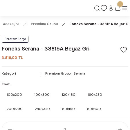
Ücretsiz Kargo | Kolay İade & Değişim
Güvenli Alışveriş Deneyimi
Kalite ve Dayanıklılık Garantisi
Anasayfa
Premium Grubu
Foneks Serana - 33815A Beyaz Gr
Ücretsiz Kargo
Foneks Serana - 33815A Beyaz Gri
3.816,00 TL
Kategori
Premium Grubu
,
Serana
Ebat
100x200
100x300
120x180
160x230
200x290
240x340
80x150
80x300