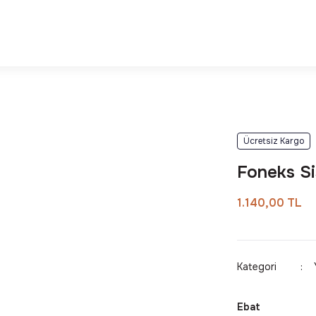
Deneyimi
Kalite ve Dayanıklılık Garantisi
j
Ücretsiz Kargo
Foneks Si
1.140,00 TL
Kategori
Ebat