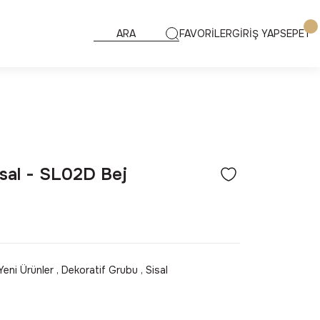
FAVORİLER
GİRİŞ YAP
SEPET
sal - SL02D Bej
Yeni Ürünler
,
Dekoratif Grubu
,
Sisal