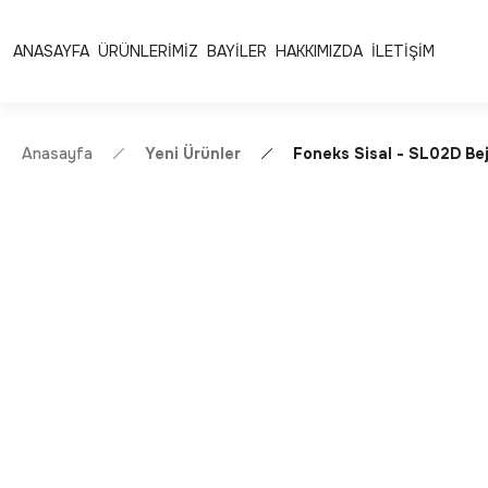
Ücretsiz Kargo | Kolay İade & Değişim
Güvenli Alışveriş 
ANASAYFA
ÜRÜNLERİMİZ
BAYİLER
HAKKIMIZDA
İLETİŞİM
Anasayfa
Yeni Ürünler
Foneks Sisal - SL02D Be