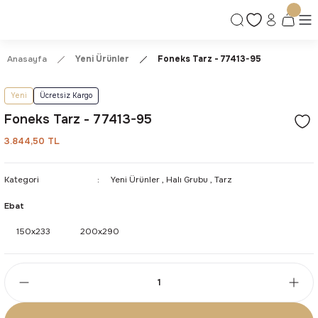
Ücretsiz Kargo | Kolay İade & Değişim
Güvenli Alışveriş Deneyimi
Kalite ve Dayanıklılık Garantisi
Anasayfa
Yeni Ürünler
Foneks Tarz - 77413-95
Yeni
Ücretsiz Kargo
Foneks Tarz - 77413-95
3.844,50 TL
Kategori
Yeni Ürünler
,
Halı Grubu
,
Tarz
Ebat
150x233
200x290