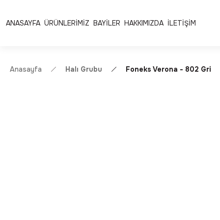
Ücretsiz Kargo | Kolay İade & Değişim
Güvenli Alışveriş 
ANASAYFA
ÜRÜNLERİMİZ
BAYİLER
HAKKIMIZDA
İLETİŞİM
Anasayfa
Halı Grubu
Foneks Verona - 802 Gri