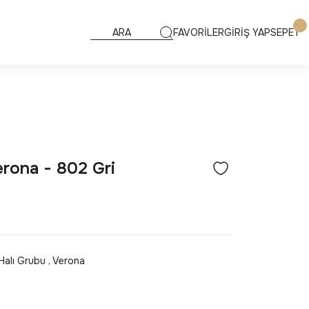
FAVORİLER
GİRİŞ YAP
SEPET
rona - 802 Gri
Halı Grubu
,
Verona