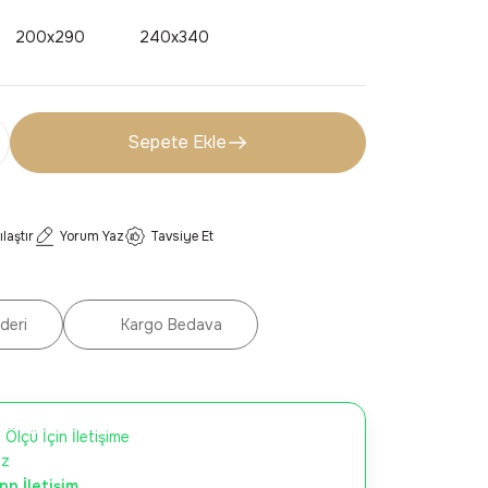
200x290
240x340
Sepete Ekle
ılaştır
Yorum Yaz
Tavsiye Et
deri
Kargo Bedava
 Ölçü İçin İletişime
iz
p İletişim