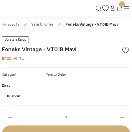
Ücretsiz Kargo | Kolay İade & Değişim
Güvenli Alışveriş Deneyimi
Kalite ve Dayanıklılık Garantisi
Anasayfa
Yeni Ürünler
Foneks Vintage - VT01B Mavi
Ücretsiz Kargo
Foneks Vintage - VT01B Mavi
8.102,40 TL
Kategori
Yeni Ürünler
Ebat
160x240