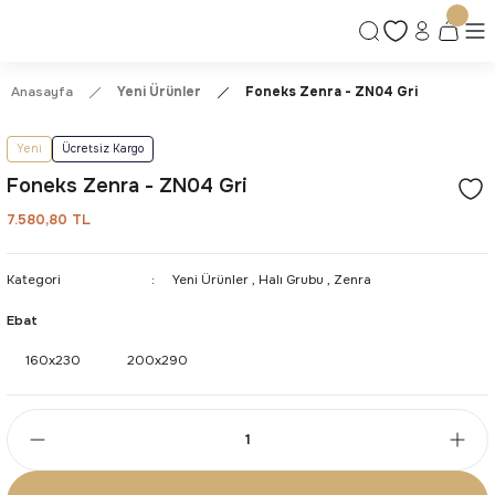
Ücretsiz Kargo | Kolay İade & Değişim
Güvenli Alışveriş Deneyimi
Kalite ve Dayanıklılık Garantisi
Anasayfa
Yeni Ürünler
Foneks Zenra - ZN04 Gri
Yeni
Ücretsiz Kargo
Foneks Zenra - ZN04 Gri
7.580,80 TL
Kategori
Yeni Ürünler
,
Halı Grubu
,
Zenra
Ebat
160x230
200x290